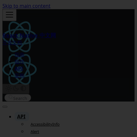
Skip to main content
React Native 中文网
开发文档
指南
组件
API
架构
Search
API
AccessibilityInfo
Alert