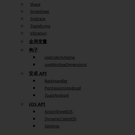
Share
StyleSheet
Systrace
Transforms
Vibration
全局变量
钩子
useColorScheme
useWindowDimensions
安卓 API
BackHandler
PermissionsAndroid
ToastAndroid
iOS API
ActionSheetIOS
DynamicColorIOS
Settings