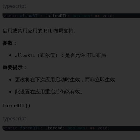
typescript
static
allowRTL
:
(
allowRTL
:
boolean
)
=>
void
;
启用或禁用应用的 RTL 布局支持。
参数：
（布尔值）：是否允许 RTL 布局
allowRTL
重要提示：
更改将在下次应用启动时生效，而非立即生效
此设置在应用重启后仍然有效。
forceRTL()
typescript
static
forceRTL
:
(
forced
:
boolean
)
=>
void
;