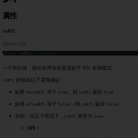
属性
isRTL
typescript
static
 isRTL
:
boolean
;
一个布尔值，指示应用当前是否处于 RTL 布局模式。
的值由以下逻辑确定：
isRTL
如果
等于
，则
返回
forceRTL
true
isRTL
true
如果
等于
，则
返回
allowRTL
false
isRTL
false
否则，在以下情况下，
将变为
：
isRTL
true
iOS：