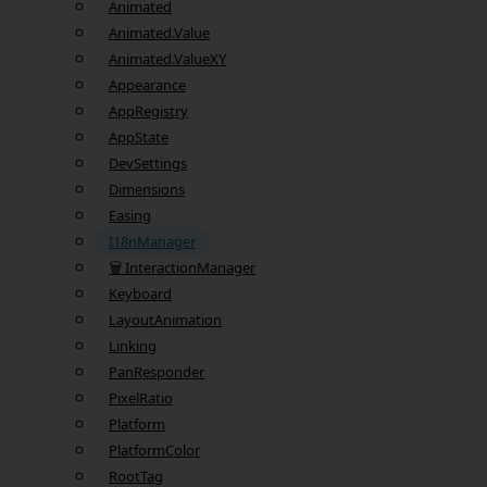
Animated
Animated.Value
Animated.ValueXY
Appearance
AppRegistry
AppState
DevSettings
Dimensions
Easing
I18nManager
🗑️ InteractionManager
Keyboard
LayoutAnimation
Linking
PanResponder
PixelRatio
Platform
PlatformColor
RootTag