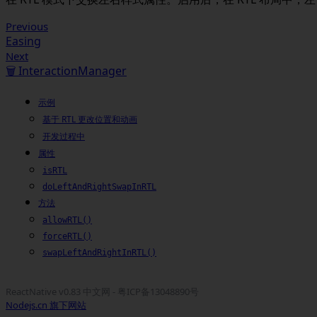
Previous
Easing
Next
🗑️ InteractionManager
示例
基于 RTL 更改位置和动画
开发过程中
属性
isRTL
doLeftAndRightSwapInRTL
方法
allowRTL()
forceRTL()
swapLeftAndRightInRTL()
ReactNative v0.83 中文网 - 粤ICP备13048890号
Nodejs.cn 旗下网站